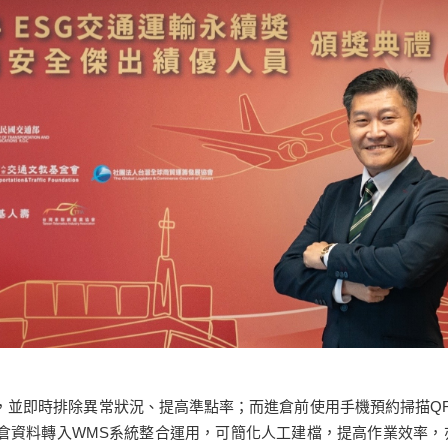
並即時排除異常狀況、提高準點率；而進倉前使用手機預約掃描QR
資料轉入WMS系統整合運用，可簡化人工建檔，提高作業效率，亦可