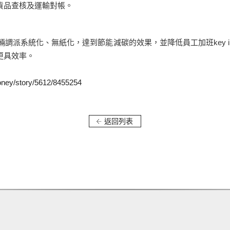
貨品查核及運輸對帳。
輛調派系統化、無紙化，達到節能減碳的效果，並降低員工加班key 
更具效率。
ey/story/5612/8455254
返回列表