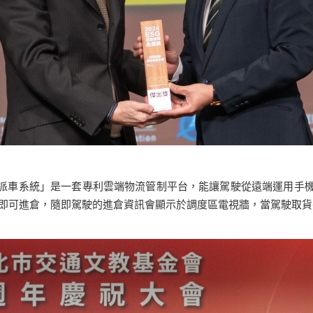
派車系統」是一套專利雲端物流管制平台，能讓駕駛從遠端運用手機
掃描後即可進倉，隨即駕駛的進倉資訊會顯示於調度區電視牆，當駕駛取貨