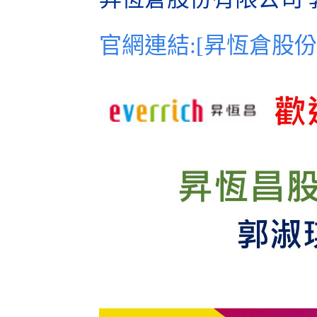
官網
連結
:[
昇恆倉股份