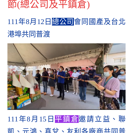
節
(總公司及平鎮倉)
111年8月12日
總公司
會同國產及台北
港埠共同普渡
111年8月15日
平鎮倉
邀請立益、聯
凱、元鴻、真兌、友利各廠商共同普