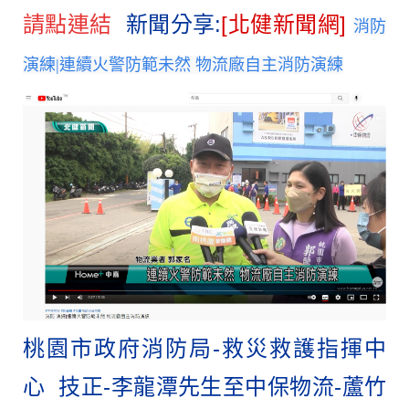
請點連結
新聞分享:
[北健新聞網]
消防
演練|連續火警防範未然 物流廠自主消防演練
桃園市政府消防局
-
救災救護指揮中
心
技正
-
李龍潭先生至中保物流
-
蘆竹