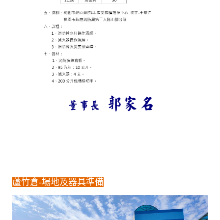
蘆竹倉-場地及器具準備