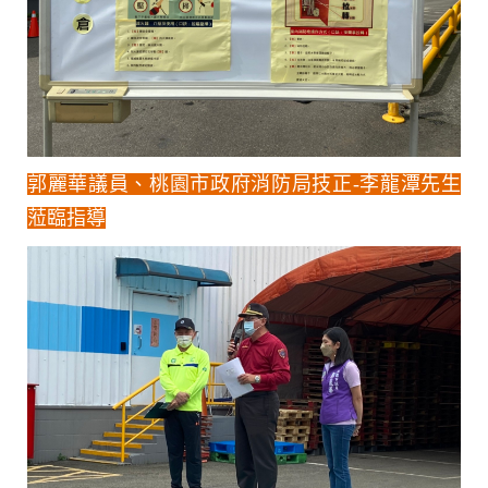
郭麗華議員、桃園市政府消防局技正-李龍潭先生
蒞臨指導