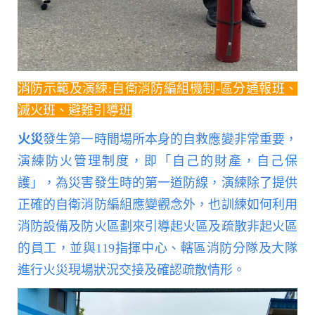
消防示範及演練:自衛消防編組機制-區分通報班、
滅火班
、
避難引導班
火災
發生第一時間場所本身的自救應變非常重要，
演練防火管理制度，即「自己的財產，自己保
護」，為災害發生時的第一道防線，演練除了提供
正確的自衛消防編組應變觀念外，也訓練如何利用
消防設備及防火區劃來引導起火區及疏散非起火區
的員工，並與
119
指揮中心、轄區消防分隊及大隊
進行火災現場狀況交接及確認疏散情形。